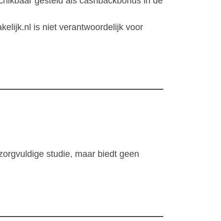
chikbaar gesteld als cashbackbonus in de
lijk.nl is niet verantwoordelijk voor
zorgvuldige studie, maar biedt geen