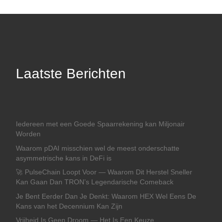
Laatste Berichten
Iedereen met een Goede Spaarrekening kan Miljonair
Worden
Waarom pDAI misschien wel de meest onderschatte
asymmetrische kans in DeFi is
🚀 PulseChain Loopt Voor — Waarom Dit Herstel Sneller
Kan Gaan Dan TRON’s Legendarische Comeback
Je Bent Eerder Dan Je Denkt: Waarom HEX Wel Eens De
Kans van het Decennium Kan Zijn
Vrijheid Is Geen Droom — Het Is Een Keuze