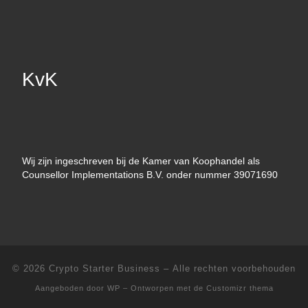
KvK
Wij zijn ingeschreven bij de Kamer van Koophandel als
Counsellor Implementations B.V. onder nummer 39071690
© 2026
Crypto Starter Business
– Alle rechten voorbehouden
Aangeboden door
WP
– Ontworpen met de
Customizr thema