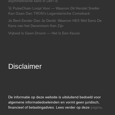
asymmetrische kans in DeFi is
🚀 PulseChain Loopt Voor — Waarom Dit Herstel Sneller
Kan Gaan Dan TRON’s Legendarische Comeback
Je Bent Eerder Dan Je Denkt: Waarom HEX Wel Eens De
Kans van het Decennium Kan Zijn
Vrijheid Is Geen Droom — Het Is Een Keuze
Disclaimer
De informatie op deze website is uitsluitend bedoeld voor
algemene informatiedoeleinden en vormt geen juridisch,
financieel of belastingadvies. Lees verder op deze
pagina
.