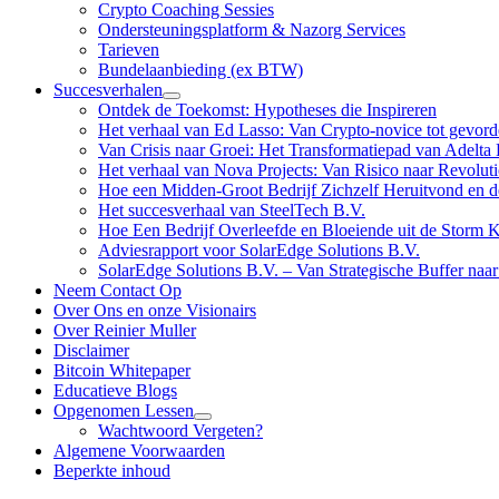
Crypto Coaching Sessies
Ondersteuningsplatform & Nazorg Services
Tarieven
Bundelaanbieding (ex BTW)
Succesverhalen
Ontdek de Toekomst: Hypotheses die Inspireren
Het verhaal van Ed Lasso: Van Crypto-novice tot gevord
Van Crisis naar Groei: Het Transformatiepad van Adelta 
Het verhaal van Nova Projects: Van Risico naar Revoluti
Hoe een Midden-Groot Bedrijf Zichzelf Heruitvond en d
Het succesverhaal van SteelTech B.V.
Hoe Een Bedrijf Overleefde en Bloeiende uit de Storm
Adviesrapport voor SolarEdge Solutions B.V.
SolarEdge Solutions B.V. – Van Strategische Buffer naar
Neem Contact Op
Over Ons en onze Visionairs
Over Reinier Muller
Disclaimer
Bitcoin Whitepaper
Educatieve Blogs
Opgenomen Lessen
Wachtwoord Vergeten?
Algemene Voorwaarden
Beperkte inhoud