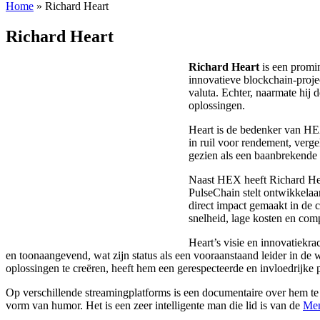
Home
»
Richard Heart
Richard Heart
Richard Heart
is een promin
innovatieve blockchain-projec
valuta. Echter, naarmate hij 
oplossingen.
Heart is de bedenker van HEX
in ruil voor rendement, verg
gezien als een baanbrekende 
Naast HEX heeft Richard Hear
PulseChain stelt ontwikkelaar
direct impact gemaakt in de
snelheid, lage kosten en comp
Heart’s visie en innovatiekr
en toonaangevend, wat zijn status als een vooraanstaand leider in de w
oplossingen te creëren, heeft hem een gerespecteerde en invloedrijke
Op verschillende streamingplatforms is een documentaire over hem te z
vorm van humor. Het is een zeer intelligente man die lid is van de
Me