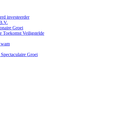
erd investeerder
B.V.
onaire Groei
e Toekomst Veiligstelde
 Kwam
 Spectaculaire Groei