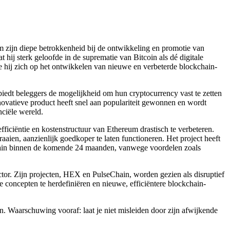
m zijn diepe betrokkenheid bij de ontwikkeling en promotie van
hij sterk geloofde in de suprematie van Bitcoin als dé digitale
tte hij zich op het ontwikkelen van nieuwe en verbeterde blockchain-
iedt beleggers de mogelijkheid om hun cryptocurrency vast te zetten
novatieve product heeft snel aan populariteit gewonnen en wordt
nciële wereld.
iciëntie en kostenstructuur van Ethereum drastisch te verbeteren.
aaien, aanzienlijk goedkoper te laten functioneren. Het project heeft
kchain binnen de komende 24 maanden, vanwege voordelen zoals
ctor. Zijn projecten, HEX en PulseChain, worden gezien als disruptief
le concepten te herdefiniëren en nieuwe, efficiëntere blockchain-
n. Waarschuwing vooraf: laat je niet misleiden door zijn afwijkende