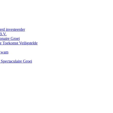
erd investeerder
B.V.
onaire Groei
e Toekomst Veiligstelde
 Kwam
 Spectaculaire Groei