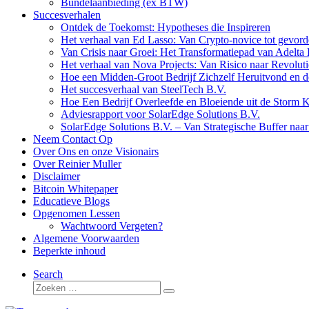
Bundelaanbieding (ex BTW)
Succesverhalen
Ontdek de Toekomst: Hypotheses die Inspireren
Het verhaal van Ed Lasso: Van Crypto-novice tot gevord
Van Crisis naar Groei: Het Transformatiepad van Adelta 
Het verhaal van Nova Projects: Van Risico naar Revoluti
Hoe een Midden-Groot Bedrijf Zichzelf Heruitvond en d
Het succesverhaal van SteelTech B.V.
Hoe Een Bedrijf Overleefde en Bloeiende uit de Storm
Adviesrapport voor SolarEdge Solutions B.V.
SolarEdge Solutions B.V. – Van Strategische Buffer naar
Neem Contact Op
Over Ons en onze Visionairs
Over Reinier Muller
Disclaimer
Bitcoin Whitepaper
Educatieve Blogs
Opgenomen Lessen
Wachtwoord Vergeten?
Algemene Voorwaarden
Beperkte inhoud
Search
Zoeken
Zoeken
…