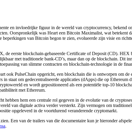
ente en invloedrijke figuur in de wereld van cryptocurrency, bekend o
ten. Oorspronkelijk was Heart een Bitcoin Maximalist, wat betekent dat 
de beperkingen van Bitcoin begon te zien, evolueerde zijn visie en rich
, de eerste blockchain-gebaseerde Certificate of Deposit (CD). HEX b
elijkbaar met traditionele bank-CD’s, maar dan op de blockchain. Dit in
toepassing van slimme contracten en blockchain-technologie in de fina
t ook PulseChain opgericht, een blockchain die is ontworpen om de eff
s in staat om gedecentraliseerde applicaties (dApps) die op Ethereum dr
 cryptowereld en wordt gepositioneerd als een potentiële top-10 bloc
atibiliteit met Ethereum.
acht hebben hem een centrale rol gegeven in de evolutie van de cryptose
ereld van digitale activa verder versterkt. Zijn vermogen om traditione
 positie opgeleverd in de voortdurend veranderende cryptomarkt.
ien. Een van de trailers van die documentaire kun je hieronder afspele
nsa
.