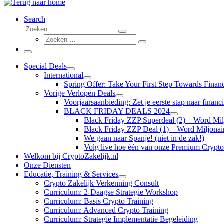
Search
Zoeken
Zoeken
Zoeken
…
Zoeken
…
Menu
Special Deals
International
Spring Offer: Take Your First Step Towards Fina
Vorige Verlopen Deals
Voorjaarsaanbieding: Zet je eerste stap naar finan
BLACK FRIDAY DEALS 2024
Black Friday ZZP Superdeal (2) – Word Milj
Black Friday ZZP Deal (1) – Word Miljonai
We gaan naar Spanje! (niet in de zak!)
Volg live hoe één van onze Premium Crypto
Welkom bij CryptoZakelijk.nl
Onze Diensten
Educatie, Training & Services
Crypto Zakelijk Verkenning Consult
Curriculum: 2-Daagse Strategie Workshop
Curriculum: Basis Crypto Training
Curriculum: Advanced Crypto Training
Curriculum: Strategie Implementatie Begeleiding