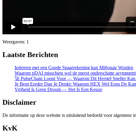
Weergaven: 1
Laatste Berichten
Iedereen met een Goede Spaarrekening kan Miljonair Worden
Waarom pDAI misschien wel de meest onderschatte asymmetris
🚀 PulseChain Loopt Voor — Waarom Dit Herstel Sneller K
Je Bent Eerder Dan Je Denkt: Waarom HEX Wel Eens De Kan
Vrijheid Is Geen Droom — Het Is Een Keuze
Disclaimer
De informatie op deze website is uitsluitend bedoeld voor algemene i
KvK