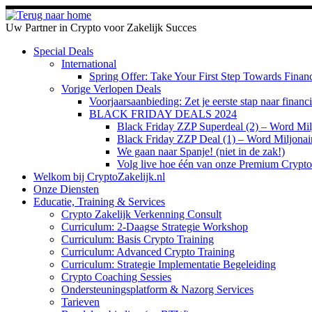
Ga
naar
Uw Partner in Crypto voor Zakelijk Succes
inhoud
Special Deals
International
Spring Offer: Take Your First Step Towards Fina
Vorige Verlopen Deals
Voorjaarsaanbieding: Zet je eerste stap naar finan
BLACK FRIDAY DEALS 2024
Black Friday ZZP Superdeal (2) – Word Milj
Black Friday ZZP Deal (1) – Word Miljonai
We gaan naar Spanje! (niet in de zak!)
Volg live hoe één van onze Premium Crypto
Welkom bij CryptoZakelijk.nl
Onze Diensten
Educatie, Training & Services
Crypto Zakelijk Verkenning Consult
Curriculum: 2-Daagse Strategie Workshop
Curriculum: Basis Crypto Training
Curriculum: Advanced Crypto Training
Curriculum: Strategie Implementatie Begeleiding
Crypto Coaching Sessies
Ondersteuningsplatform & Nazorg Services
Tarieven