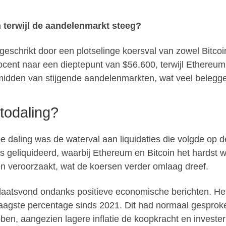
terwijl de aandelenmarkt steeg?
schrikt door een plotselinge koersval van zowel Bitcoin
ocent naar een dieptepunt van $56.600, terwijl Ethereum
midden van stijgende aandelenmarkten, wat veel belegger
todaling?
e daling was de waterval aan liquidaties die volgde op d
 geliquideerd, waarbij Ethereum en Bitcoin het hardst we
en veroorzaakt, wat de koersen verder omlaag dreef.
plaatsvond ondanks positieve economische berichten. Het 
t laagste percentage sinds 2021. Dit had normaal gesprok
ben, aangezien lagere inflatie de koopkracht en invest