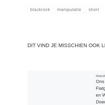
blackrock
manipulatie
short
DIT VIND JE MISSCHIEN OOK 
Gepub
Ons 
Fiat
en 
Doe