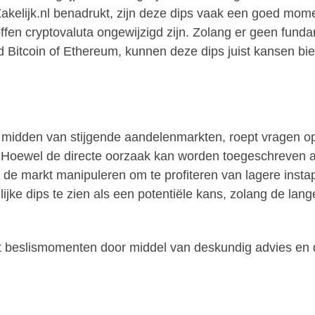
kelijk.nl benadrukt, zijn deze dips vaak een goed momen
fen cryptovaluta ongewijzigd zijn. Zolang er geen fund
ld Bitcoin of Ethereum, kunnen deze dips juist kansen bi
e midden van stijgende aandelenmarkten, roept vragen op
Hoewel de directe oorzaak kan worden toegeschreven aan l
rs de markt manipuleren om te profiteren van lagere inst
lijke dips te zien als een potentiële kans, zolang de la
oort beslismomenten door middel van deskundig advies e