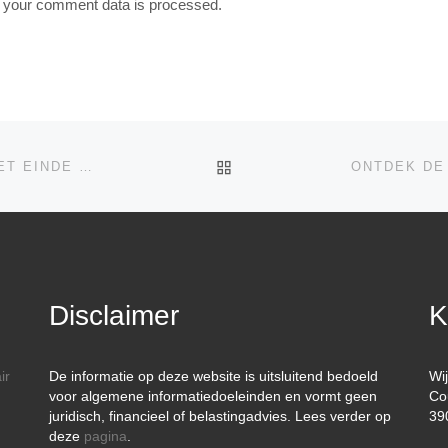
 your comment data is processed.
TERUG NAAR BERICHTEN
WAAROM UW BEDRIJF MOET VOORBEREIDEN OP HET EINDE VAN HET FIAT GELDSYSTEEM
Disclaimer
K
ir
De informatie op deze website is uitsluitend bedoeld
Wi
voor algemene informatiedoeleinden en vormt geen
Co
juridisch, financieel of belastingadvies. Lees verder op
39
deze
pagina
.