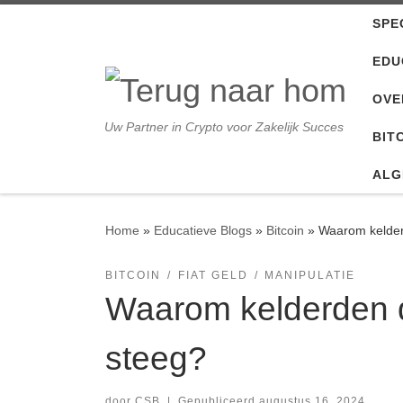
SPE
Ga naar inhoud
EDU
OVE
Uw Partner in Crypto voor Zakelijk Succes
BIT
ALG
Home
»
Educatieve Blogs
»
Bitcoin
»
Waarom kelder
BITCOIN
FIAT GELD
MANIPULATIE
Waarom kelderden d
steeg?
door
CSB
|
Gepubliceerd
augustus 16, 2024