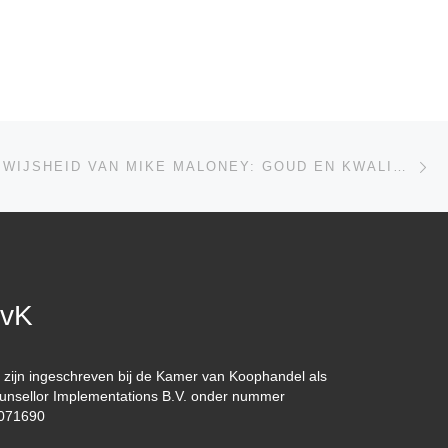
Vo
LIJST
ONTDEK DE WIJSHEID VAN MIKE MALONEY: GOUD EN KWALITEITSCRYPTO ALS BESCHERMING TEGEN FINANCIËLE INSTABILITEIT
vK
j zijn ingeschreven bij de Kamer van Koophandel als
unsellor Implementations B.V. onder nummer
071690