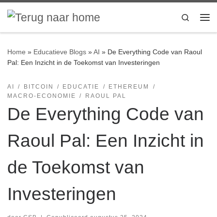
Ga naar inhoud
Search
Me
Home
»
Educatieve Blogs
»
AI
»
De Everything Code van Raoul
Pal: Een Inzicht in de Toekomst van Investeringen
AI
BITCOIN
EDUCATIE
ETHEREUM
MACRO-ECONOMIE
RAOUL PAL
De Everything Code van
Raoul Pal: Een Inzicht in
de Toekomst van
Investeringen