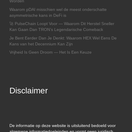
Worden
Waarom pDAI misschien wel de meest onderschatte
asymmetrische kans in DeFi is
🚀 PulseChain Loopt Voor — Waarom Dit Herstel Sneller
Kan Gaan Dan TRON’s Legendarische Comeback
Je Bent Eerder Dan Je Denkt: Waarom HEX Wel Eens De
Kans van het Decennium Kan Zijn
Vrijheid Is Geen Droom — Het Is Een Keuze
Disclaimer
De informatie op deze website is uitsluitend bedoeld voor
algemene informatiedoeleinden en vormt geen juridisch,