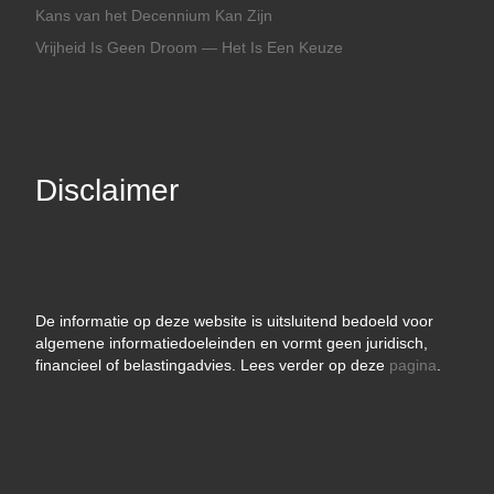
Kans van het Decennium Kan Zijn
Vrijheid Is Geen Droom — Het Is Een Keuze
Disclaimer
De informatie op deze website is uitsluitend bedoeld voor
algemene informatiedoeleinden en vormt geen juridisch,
financieel of belastingadvies. Lees verder op deze
pagina
.