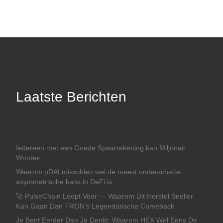
Laatste Berichten
Iedereen met een Goede Spaarrekening kan Miljonair
Worden
Waarom pDAI misschien wel de meest onderschatte
asymmetrische kans in DeFi is
🚀 PulseChain Loopt Voor — Waarom Dit Herstel Sneller
Kan Gaan Dan TRON’s Legendarische Comeback
Je Bent Eerder Dan Je Denkt: Waarom HEX Wel Eens De