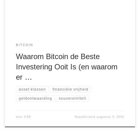
Bitcoin niet alleen een revolutie teweeggebracht in de
manier waarop we over geld denken, maar ook […]
BITCOIN
Waarom Bitcoin de Beste
Investering Ooit Is (en waarom
er …
asset klassen
financiële vrijheid
geldontwaarding
souvereiniteit
door
CSB
Gepubliceerd
augustus 3, 2024