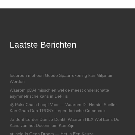
Laatste Berichten
Iedereen met een Goede Spaarrekening kan Miljonair
Worden
Waarom pDAI misschien wel de meest onderschatte
asymmetrische kans in DeFi is
🚀 PulseChain Loopt Voor — Waarom Dit Herstel Sneller
Kan Gaan Dan TRON’s Legendarische Comeback
Je Bent Eerder Dan Je Denkt: Waarom HEX Wel Eens De
Kans van het Decennium Kan Zijn
Vrijheid Is Geen Droom — Het Is Een Keuze