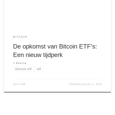
markt toegankelijker wordt voor traditionele investeerders
en bedrijven. Dit opent […]
BITCOIN
De opkomst van Bitcoin ETF’s:
Een nieuw tijdperk
1 Reactie
bitcoin etf
etf
door
CSB
Gepubliceerd
juli 2, 2024