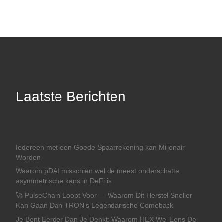
Laatste Berichten
Iedereen met een Goede Spaarrekening kan Miljonair
Worden
Waarom pDAI misschien wel de meest onderschatte
asymmetrische kans in DeFi is
🚀 PulseChain Loopt Voor — Waarom Dit Herstel Sneller
Kan Gaan Dan TRON’s Legendarische Comeback
Je Bent Eerder Dan Je Denkt: Waarom HEX Wel Eens De