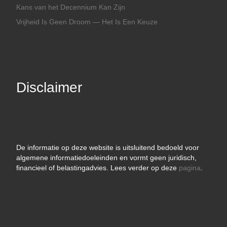
Kans van het Decennium Kan Zijn
Vrijheid Is Geen Droom — Het Is Een Keuze
Disclaimer
De informatie op deze website is uitsluitend bedoeld voor
algemene informatiedoeleinden en vormt geen juridisch,
financieel of belastingadvies. Lees verder op deze
pagina
.