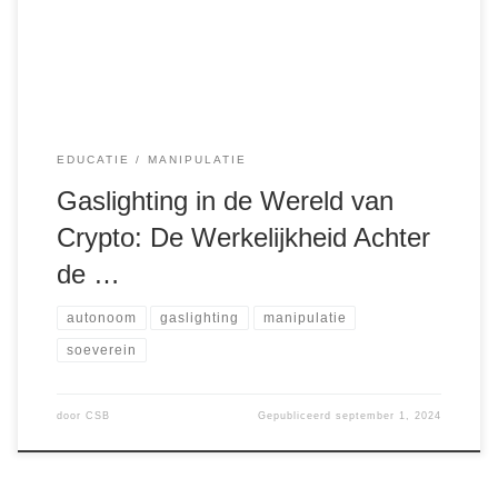
vervormen, is gaslighting. Dit is een vorm van
psychologische manipulatie waarbij mensen […]
EDUCATIE
MANIPULATIE
Gaslighting in de Wereld van
Crypto: De Werkelijkheid Achter
de …
autonoom
gaslighting
manipulatie
soeverein
door
CSB
Gepubliceerd
september 1, 2024