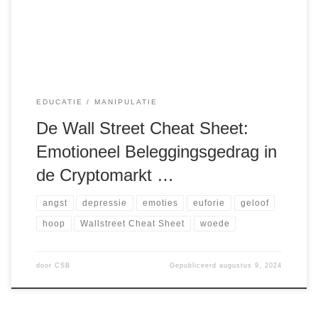
rationeel, en emoties kunnen een grote rol spelen in het
beïnvloeden van koop- […]
EDUCATIE
MANIPULATIE
De Wall Street Cheat Sheet:
Emotioneel Beleggingsgedrag in
de Cryptomarkt …
angst
depressie
emoties
euforie
geloof
hoop
Wallstreet Cheat Sheet
woede
door
CSB
Gepubliceerd
augustus 9, 2024