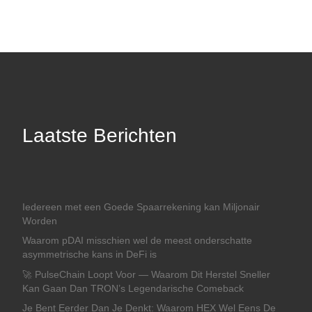
Laatste Berichten
Iedereen met een Goede Spaarrekening kan Miljonair
Worden
Waarom pDAI misschien wel de meest onderschatte
asymmetrische kans in DeFi is
🚀 PulseChain Loopt Voor — Waarom Dit Herstel Sneller
Kan Gaan Dan TRON’s Legendarische Comeback
Je Bent Eerder Dan Je Denkt: Waarom HEX Wel Eens De