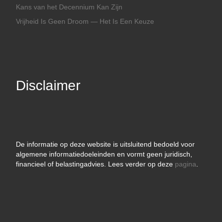
Kans van het Decennium Kan Zijn
Vrijheid Is Geen Droom — Het Is Een Keuze
Disclaimer
De informatie op deze website is uitsluitend bedoeld voor
algemene informatiedoeleinden en vormt geen juridisch,
financieel of belastingadvies. Lees verder op deze
pagina
.