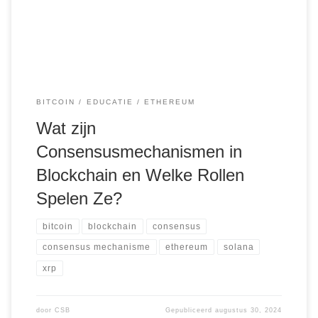
consensusmechanismen gebruikt. Deze mechanismen
zorgen ervoor dat alle transacties die aan de blockchain […]
BITCOIN
EDUCATIE
ETHEREUM
Wat zijn
Consensusmechanismen in
Blockchain en Welke Rollen
Spelen Ze?
bitcoin
blockchain
consensus
consensus mechanisme
ethereum
solana
xrp
door
CSB
Gepubliceerd
augustus 30, 2024