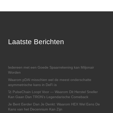
Laatste Berichten
Iedereen met een Goede Spaarrekening kan Miljonair
Worden
Waarom pDAI misschien wel de meest onderschatte
asymmetrische kans in DeFi is
🚀 PulseChain Loopt Voor — Waarom Dit Herstel Sneller
Kan Gaan Dan TRON’s Legendarische Comeback
Je Bent Eerder Dan Je Denkt: Waarom HEX Wel Eens De
Kans van het Decennium Kan Zijn