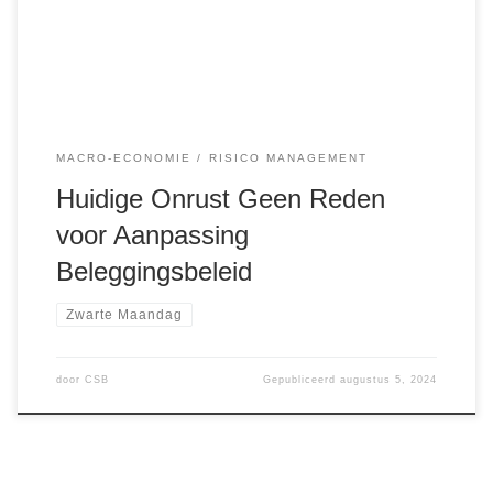
termijn aanpak en zorgvuldig opgebouwde strategieën.
Marktvolatiliteit en […]
MACRO-ECONOMIE
RISICO MANAGEMENT
Huidige Onrust Geen Reden
voor Aanpassing
Beleggingsbeleid
Zwarte Maandag
door
CSB
Gepubliceerd
augustus 5, 2024