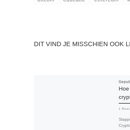
DIT VIND JE MISSCHIEN OOK 
Gepub
Hoe 
cryp
1 Reac
Stapp
Crypto