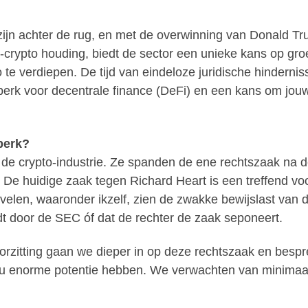
ijn achter de rug, en met de overwinning van Donald Tr
-crypto houding, biedt de sector een unieke kans op groe
to te verdiepen. De tijd van eindeloze juridische hindernis
dperk voor decentrale finance (DeFi) en een kans om jouw
perk?
e crypto-industrie. Ze spanden de ene rechtszaak na de
 De huidige zaak tegen Richard Heart is een treffend v
velen, waaronder ikzelf, zien de zwakke bewijslast van 
dt door de SEC óf dat de rechter de zaak seponeert.
rzitting gaan we dieper in op deze rechtszaak en besp
 nu enorme potentie hebben. We verwachten van minimaa