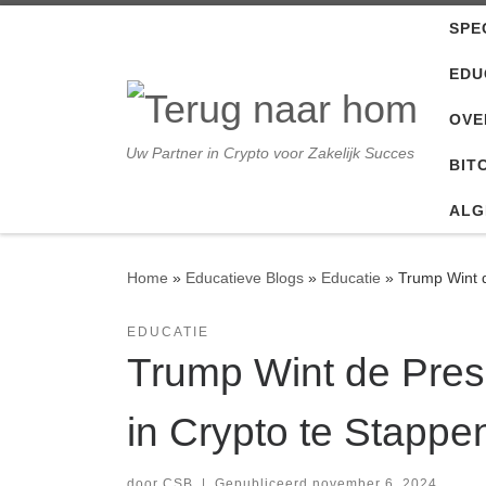
SPE
Ga naar inhoud
EDU
OVE
Uw Partner in Crypto voor Zakelijk Succes
BIT
ALG
Home
»
Educatieve Blogs
»
Educatie
»
Trump Wint d
EDUCATIE
Trump Wint de Pres
in Crypto te Stappe
door
CSB
|
Gepubliceerd
november 6, 2024