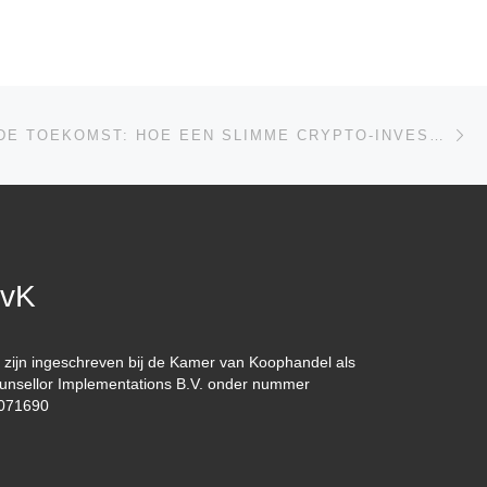
Vo
LIJST
ONTKETEN DE TOEKOMST: HOE EEN SLIMME CRYPTO-INVESTERING NU KAN LEIDEN TOT ONGELOOFLIJKE WINST IN 2025/2026
vK
j zijn ingeschreven bij de Kamer van Koophandel als
unsellor Implementations B.V. onder nummer
071690