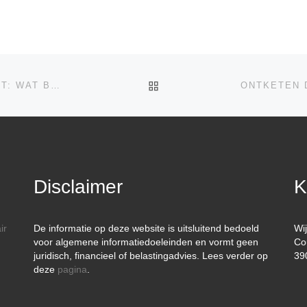
TERUG NAAR BERICHTEN
DE AANKLACHT VAN DE SEC TEGEN RICHARD HEART: WAT BETEKENT DIT VOOR DE TOEKOMST VAN DECENTRALE FINANCE?
Disclaimer
K
ir
De informatie op deze website is uitsluitend bedoeld
Wi
voor algemene informatiedoeleinden en vormt geen
Co
juridisch, financieel of belastingadvies. Lees verder op
39
deze
pagina
.