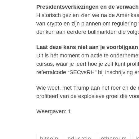
Presidentsverkiezingen en de verwacht
Historisch gezien zien we na de Amerikaa
van crypto en zijn plannen om regulering 
denken aan eerdere bullmarkten die volgd
Laat deze kans niet aan je voorbijgaan
Dit is hét moment om actie te onderneme
cursus, waar je leert hoe je zelf kunt pr
referralcode “SECvsRH” bij inschrijving e
Wie weet, met Trump aan het roer en de dr
profiteert van de explosieve groei die voo
Weergaven: 1
bitcoin
educatie
ethereum
k