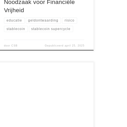
Noodzaak voor Financiële
Vrijheid
educatie
geldontwaarding
risico
stablecoin
stablecoin supercycle
door
CSB
Gepubliceerd
april 25, 2025
Iedereen die langer in crypto zit, kent de
emotionele achtbaan van bull- en bearmarkten.
Euforie wanneer koersen stijgen, paniek
wanneer ze dalen. Maar de echte winnaars in
deze markt? Dat zijn degenen die begrijpen dat
tijd en geduld de sleutels zijn tot extreme winst.
Waarom de meeste mensen falen in […]