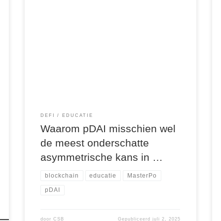
Weergaven: 2
DEFI
EDUCATIE
Waarom pDAI misschien wel
de meest onderschatte
asymmetrische kans in …
blockchain
educatie
MasterPo
pDAI
door
CSB
Gepubliceerd
juli 2, 2025