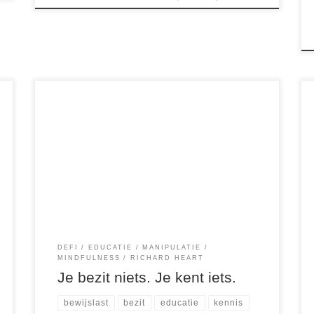
Hoe kennis – en niet bezit – je kan beschermen
in een toekomst vol financiële censuur Stel je
een toekomst voor waarin de Europese Unie
stablecoins verbiedt.En stel je nu voor dat jij voor
de rechter staat — beschuldigd van het bezitten
ervan. Maar hier is de vraag die alles […]
DEFI
EDUCATIE
MANIPULATIE
MINDFULNESS
RICHARD HEART
Je bezit niets. Je kent iets.
bewijslast
bezit
educatie
kennis