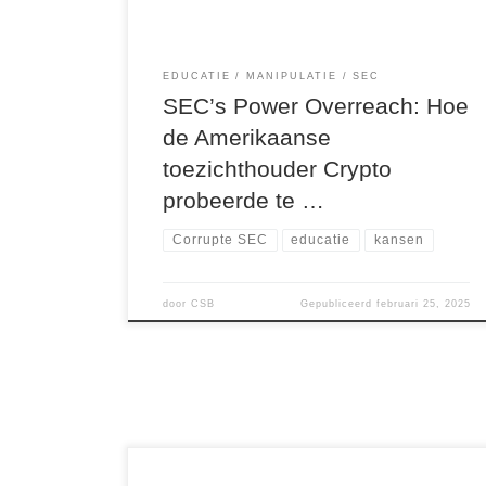
handhavingsmaatregelen bestaande […]
EDUCATIE
MANIPULATIE
SEC
SEC’s Power Overreach: Hoe
de Amerikaanse
toezichthouder Crypto
probeerde te …
Corrupte SEC
educatie
kansen
door
CSB
Gepubliceerd
februari 25, 2025