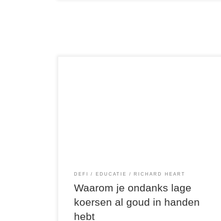
Veel van onze studenten hebben de eerste
stappen allang gezet.Ze hebben hun wallets
geïnstalleerd, de ecosystemen verkend, en de
fundamenten van HEX, PulseChain en Richard
Heart’s visie begrepen. Toch merken we dat
sommigen nog twijfelen. Want ja — de koersen
bewegen nog dicht bij de bodem. En dat kan
voelen […]
DEFI
EDUCATIE
RICHARD HEART
Waarom je ondanks lage
koersen al goud in handen
hebt