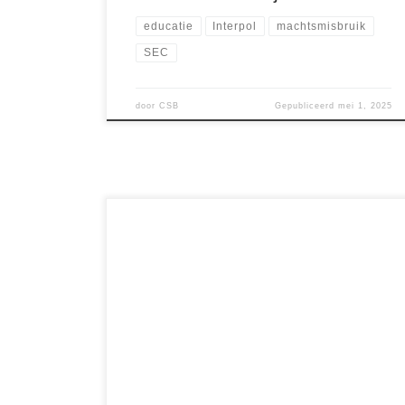
educatie
Interpol
machtsmisbruik
SEC
door
CSB
Gepubliceerd
mei 1, 2025
Een extreem zeldzame overwinning: Richard
Heart behoort nu tot de top 5% van crypto-
ondernemers die de SEC volledig hebben
verslagen in de rechtbank. Dit betekent unieke
regelgevende duidelijkheid en veiligheid voor zijn
crypto-projecten: HEX, PulseChain en PulseX.
Deze crypto’s zijn speciaal ontworpen voor
enorme rendementen (HEX behaalde in 2021 al
[…]