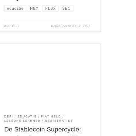
educatie
HEX
PLSX
SEC
door
CSB
Gepubliceerd
mei 2, 2025
Stablecoins zijn digitale valuta’s die zijn
ontworpen om altijd een stabiele waarde te
behouden, meestal gekoppeld aan de
Amerikaanse dollar. Ze vormen een essentiële
bouwsteen in de cryptowereld. Maar niet alle
stablecoins zijn gelijk. Er zijn twee belangrijke
typen: Waarom zijn stablecoins essentieel?
Stablecoins vormen de brug tussen de wereld
[…]
DEFI
EDUCATIE
FIAT GELD
LESSONS LEARNED
REGISTRATIES
De Stablecoin Supercycle: