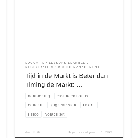
De wereld van crypto is een rollercoaster.
Koersen stijgen en dalen met een snelheid die
de meesten van ons duizelig maakt. Het is
verleidelijk om constant naar de waarde van je
portfolio te kijken, te proberen de perfecte
bodem te timen of in paniek te raken bij iedere
dip. Maar […]
EDUCATIE
LESSONS LEARNED
REGISTRATIES
RISICO MANAGEMENT
Tijd in de Markt is Beter dan
Timing de Markt: …
aanbieding
cashback bonus
educatie
giga winsten
HODL
risico
volatiliteit
door
CSB
Gepubliceerd
januari 1, 2025