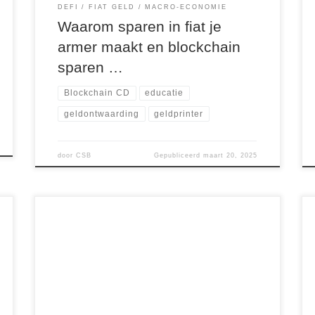
DEFI
FIAT GELD
MACRO-ECONOMIE
Waarom sparen in fiat je
armer maakt en blockchain
sparen …
Blockchain CD
educatie
geldontwaarding
geldprinter
door
CSB
Gepubliceerd
maart 20, 2025
Als ZZP’er weet je hoe belangrijk het is om zelf
jouw toekomst te plannen. Pensioen? Niemand
regelt dat voor jou. Maar stel je voor dat je
binnen 5 jaar jouw financiële zorgen kunt
omzetten in financiële vrijheid. Dat is precies wat
onze Crypto Basis Bootcamp jou biedt. Als
onderzoeker en […]