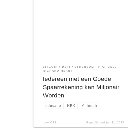
Waarom Asymmetrische Crypto-Inzetten Nog
Steeds Levensveranderend Kunnen Zijn — en
Hoe Jij Kunt Beginnen Stel je voor: het is
2010.Bitcoin wordt verhandeld voor $0,01.Je
hebt $1 in je zak.Je koopt 100 BTC voor dat ene
dollar.Vandaag, bij een koers van $100.000 per
Bitcoin, zou je $10 miljoen waard zijn. Klinkt […]
BITCOIN
DEFI
ETHEREUM
FIAT GELD
RICHARD HEART
Iedereen met een Goede
Spaarrekening kan Miljonair
Worden
educatie
HEX
Miljonair
door
CSB
Gepubliceerd
juli 11, 2025