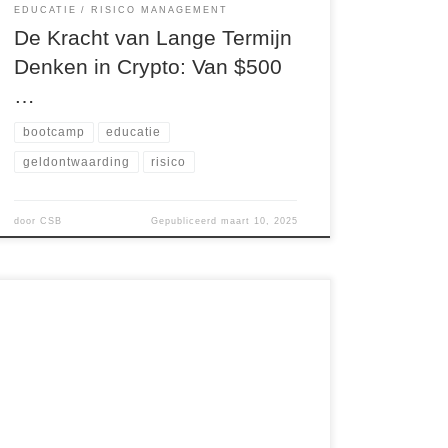
EDUCATIE
RISICO MANAGEMENT
De Kracht van Lange Termijn
Denken in Crypto: Van $500
…
bootcamp
educatie
geldontwaarding
risico
door
CSB
Gepubliceerd
maart 10, 2025
Van 24 t/m 28 februari 2025 vindt de Basis
Crypto Training plaats, en om het éxtra
interessant te maken, krijg je 20% van jouw
cursusgeld (exclusief BTW) terug in een
cryptoportfolio met 5 zorgvuldig geselecteerde
munten. 💎 Waarom NU inschrijven? ✅ Twee van
deze crypto’s onthul ik morgen in mijn […]