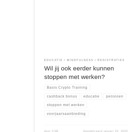
Stel je eens voor: je zit op een zonnig strand, het
geluid van kabbelende golven op de
achtergrond, een fris briesje onder een kleurrijke
parasol, en een gouden horizon die een wereld
van mogelijkheden belooft. Geen deadlines,
geen wekker, alleen vrijheid. Dit geluksmoment
kan jouw realiteit worden – als je […]
EDUCATIE
MINDFULNESS
REGISTRATIES
Wil jij ook eerder kunnen
stoppen met werken?
Basis Crypto Training
cashback bonus
educatie
pensioen
stoppen met werken
voorjaarsaanbieding
door
CSB
Gepubliceerd
januari 20, 2025