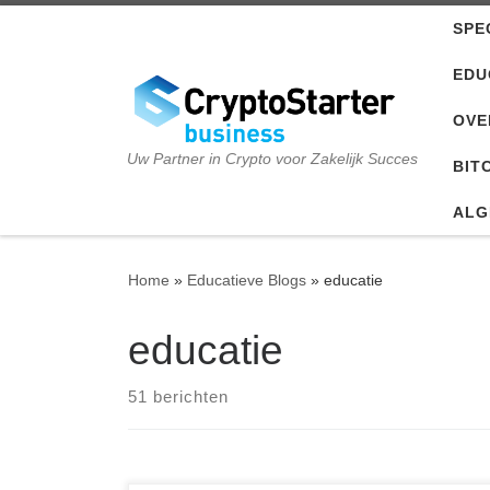
SPE
Ga naar inhoud
EDU
OVE
Uw Partner in Crypto voor Zakelijk Succes
BIT
ALG
Home
»
Educatieve Blogs
»
educatie
educatie
51 berichten