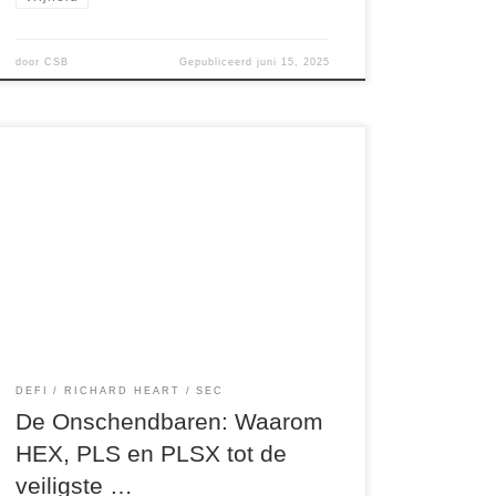
door
CSB
Gepubliceerd
juni 15, 2025
Introductie:We leven in een tijdperk waarin de
Amerikaanse SEC (Securities and Exchange
Commission) jacht maakt op alles wat naar
crypto ruikt. Projecten, exchanges en zelfs
ontwikkelaars worden voor de rechter gesleept.
Van Ripple tot Coinbase, van Solana tot Binance.
Zelfs Ethereum—de op één na grootste crypto
ter wereld—is nog steeds […]
DEFI
RICHARD HEART
SEC
De Onschendbaren: Waarom
HEX, PLS en PLSX tot de
veiligste …