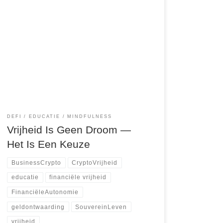
Wat als ware rijkdom niet in je bankrekening zit,
maar in je vermogen om te kiezen? Om te kiezen
waar je woont.Om te kiezen hoe je je tijd
doorbrengt.Om te kiezen wie jou iets mag
zeggen — of juist niemand. Dát is wat vrijheid
voelt.Wakker worden zonder wekker.Je eigen
koffie […]
DEFI
EDUCATIE
MINDFULNESS
Vrijheid Is Geen Droom —
Het Is Een Keuze
BusinessCrypto
CryptoVrijheid
educatie
financiële vrijheid
FinanciëleAutonomie
geldontwaarding
SouvereinLeven
vrijheid