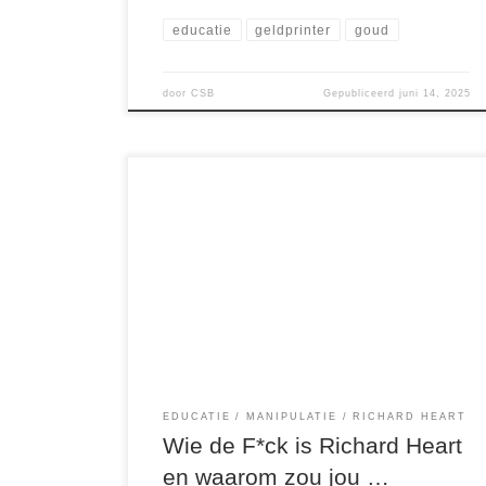
educatie
geldprinter
goud
door
CSB
Gepubliceerd
juni 14, 2025
Toen de meeste mensen op hun 23e nog
zoekende waren naar wat ze met hun leven
wilden doen, was Richard Heart al met pensioen.
Niet omdat hij geld had geërfd, maar omdat hij
het zelf had verdiend—snel. Een geboren
ondernemer, Heart startte meerdere succesvolle
bedrijven nog vóór zijn 23e verjaardag. […]
EDUCATIE
MANIPULATIE
RICHARD HEART
Wie de F*ck is Richard Heart
en waarom zou jou …