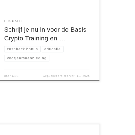
EDUCATIE
Schrijf je nu in voor de Basis
Crypto Training en …
cashback bonus
educatie
voorjaarsaanbieding
door
CSB
Gepubliceerd
februari 11, 2025