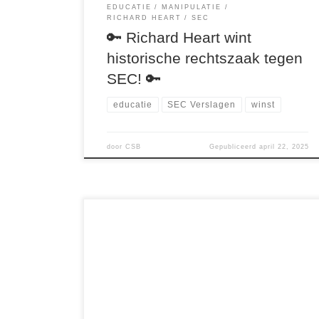
EDUCATIE
MANIPULATIE
RICHARD HEART
SEC
🔑 Richard Heart wint
historische rechtszaak tegen
SEC! 🔑
educatie
SEC Verslagen
winst
door
CSB
Gepubliceerd
april 22, 2025
De Amerikaanse Securities and Exchange
Commission (SEC) heeft zich de afgelopen jaren
ontpopt als een instelling die haar macht
misbruikt om innovatie te belemmeren in plaats
van te reguleren. In plaats van duidelijke regels
voor de crypto-industrie op te stellen, koos de
SEC ervoor om via rechtszaken en