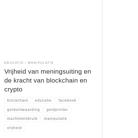
De vrijheid van meningsuiting is een
fundamenteel recht, maar in de praktijk blijkt het
vaak beperkt te worden door machtige instituten
die hun eigen belangen beschermen. Mijn eigen
ervaring met Facebook illustreert dit pijnlijk
duidelijk. Mijn account is al meerdere keren
geschorst omdat ik blockchain en crypto promoot
—een technologie die […]
EDUCATIE
MANIPULATIE
Vrijheid van meningsuiting en
de kracht van blockchain en
crypto
blockchain
educatie
facebook
geldontwaarding
geldprinter
machtsmisbruik
manipulatie
vrijheid