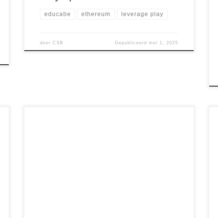
educatie
ethereum
leverage play
door
CSB
Gepubliceerd
mei 1, 2025
Veel mensen denken dat sparen op een
traditionele bankrekening hen rijker maakt. Je zet
geld opzij, ontvangt rente en na een aantal jaren
zou je meer moeten hebben. Maar schijn
bedriegt. Door inflatie en de verborgen valkuil
van currency debasement verliest je spaargeld
jaarlijks aanzienlijk aan koopkracht. In deze
blogpost […]