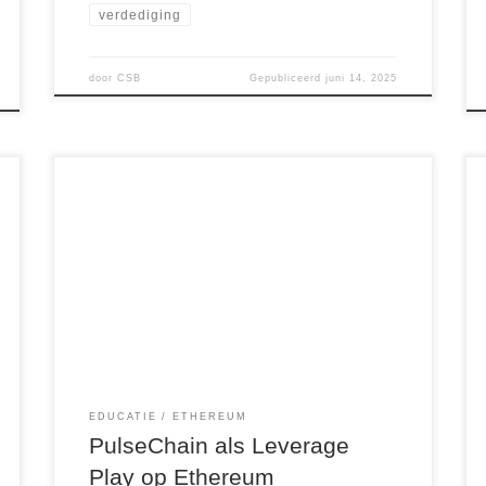
verdediging
door
CSB
Gepubliceerd
juni 14, 2025
PulseChain: De Leverage Play op Ethereum die
je niet wilt missen Na vijf bloedrode
maandcandles in de cryptomarkt is het tijd voor
een ommekeer. De geschiedenis leert ons dat na
zulke zware correcties vaak een krachtige
opleving volgt. En als Ethereum (ETH) straks
weer richting zijn oude all-time high van […]
EDUCATIE
ETHEREUM
PulseChain als Leverage
Play op Ethereum