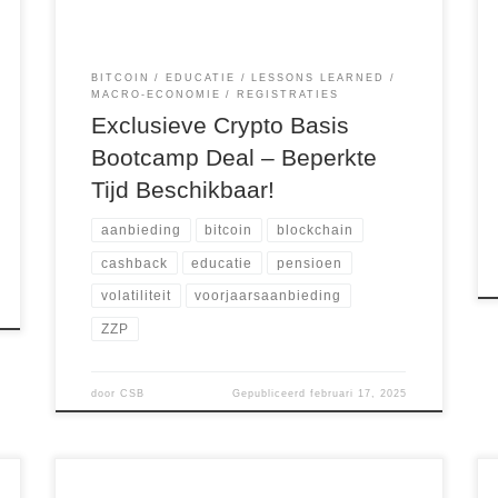
BITCOIN
EDUCATIE
LESSONS LEARNED
MACRO-ECONOMIE
REGISTRATIES
Exclusieve Crypto Basis
Bootcamp Deal – Beperkte
Tijd Beschikbaar!
aanbieding
bitcoin
blockchain
cashback
educatie
pensioen
volatiliteit
voorjaarsaanbieding
ZZP
door
CSB
Gepubliceerd
februari 17, 2025