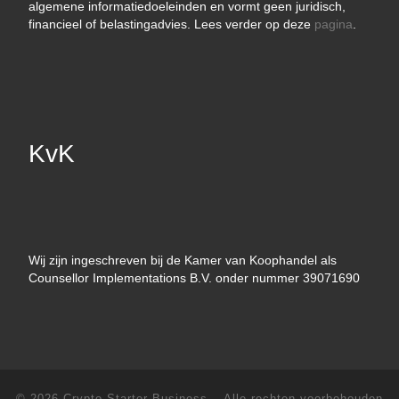
algemene informatiedoeleinden en vormt geen juridisch,
financieel of belastingadvies. Lees verder op deze
pagina
.
KvK
Wij zijn ingeschreven bij de Kamer van Koophandel als
Counsellor Implementations B.V. onder nummer 39071690
© 2026
Crypto Starter Business
– Alle rechten voorbehouden