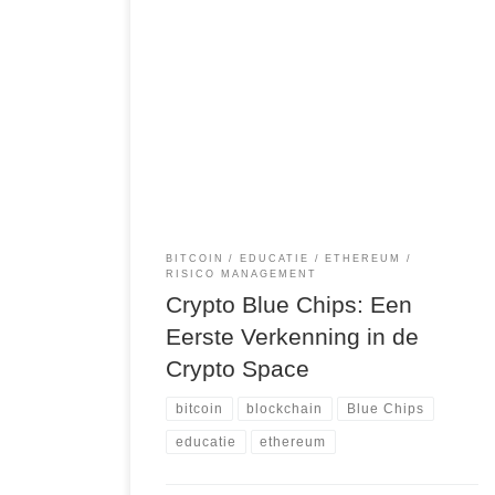
Als je voor het eerst de wereld van
cryptocurrency betreedt, kan het overweldigend
zijn om te weten waar je moet beginnen. Met
duizenden cryptocurrencies beschikbaar, is het
verleidelijk om te investeren in opkomende
tokens in de hoop dat ze snel in waarde stijgen.
Echter, zoals bij elke investering, is het […]
BITCOIN
EDUCATIE
ETHEREUM
RISICO MANAGEMENT
Crypto Blue Chips: Een
Eerste Verkenning in de
Crypto Space
bitcoin
blockchain
Blue Chips
educatie
ethereum