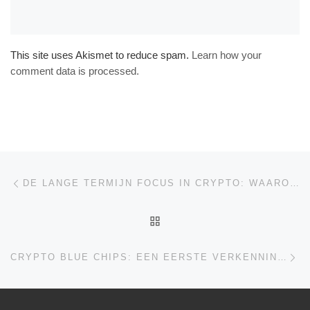
This site uses Akismet to reduce spam.
Learn how your
comment data is processed.
Bericht navigatie
Vorig bericht
DE LANGE TERMIJN FOCUS IN CRYPTO: WAAROM DOLLARWAARDE NIET HET BELANGRIJKSTE IS
TERUG NAAR BERICHTEN
Vo
CRYPTO BLUE CHIPS: EEN EERSTE VERKENNING IN DE CRYPTO SPACE