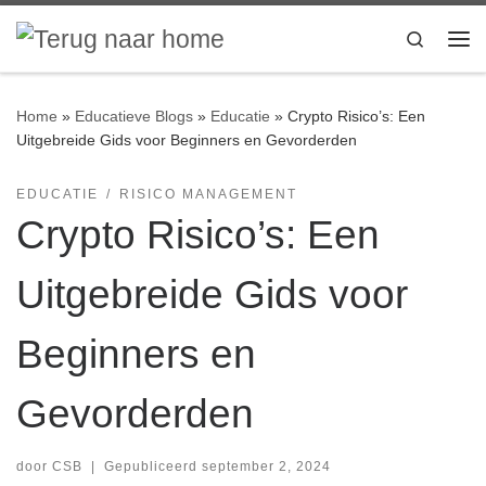
Ga naar inhoud
Search
Me
Home
»
Educatieve Blogs
»
Educatie
»
Crypto Risico’s: Een
Uitgebreide Gids voor Beginners en Gevorderden
EDUCATIE
RISICO MANAGEMENT
Crypto Risico’s: Een
Uitgebreide Gids voor
Beginners en
Gevorderden
door
CSB
|
Gepubliceerd
september 2, 2024