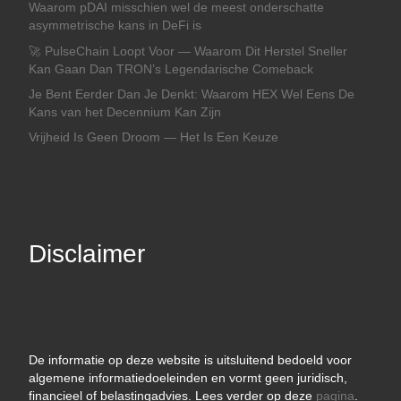
Waarom pDAI misschien wel de meest onderschatte
asymmetrische kans in DeFi is
🚀 PulseChain Loopt Voor — Waarom Dit Herstel Sneller
Kan Gaan Dan TRON’s Legendarische Comeback
Je Bent Eerder Dan Je Denkt: Waarom HEX Wel Eens De
Kans van het Decennium Kan Zijn
Vrijheid Is Geen Droom — Het Is Een Keuze
Disclaimer
De informatie op deze website is uitsluitend bedoeld voor
algemene informatiedoeleinden en vormt geen juridisch,
financieel of belastingadvies. Lees verder op deze
pagina
.