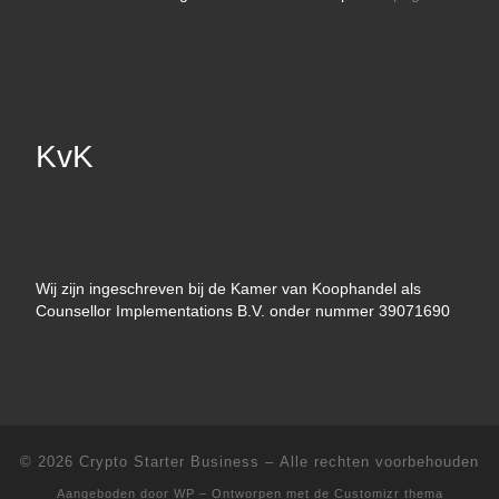
KvK
Wij zijn ingeschreven bij de Kamer van Koophandel als
Counsellor Implementations B.V. onder nummer 39071690
© 2026
Crypto Starter Business
– Alle rechten voorbehouden
Aangeboden door
WP
– Ontworpen met de
Customizr thema