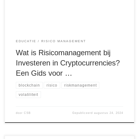
investeringen. Om succesvol te zijn in deze dynamische
markt, is het essentieel […]
EDUCATIE
RISICO MANAGEMENT
Wat is Risicomanagement bij
Investeren in Cryptocurrencies?
Een Gids voor …
blockchain
risico
riskmanagement
volatiliteit
door
CSB
Gepubliceerd
augustus 24, 2024