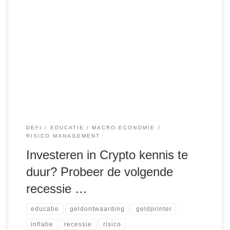
De meeste mensen voelen een instinctieve weerstand bij
het idee om te investeren in crypto. Ze denken misschien
dat het een ingewikkelde, gevaarlijke wereld is vol risico’s,
of dat alleen techneuten en ‘nerds’ erin gedijen. Maar stel je
voor: je kijkt de volgende recessie recht in de ogen zonder
de […]
DEFI
EDUCATIE
MACRO-ECONOMIE
RISICO MANAGEMENT
Investeren in Crypto kennis te
duur? Probeer de volgende
recessie …
educatie
geldontwaarding
geldprinter
inflatie
recessie
risico