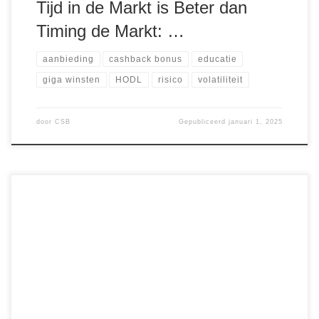
Tijd in de Markt is Beter dan
Timing de Markt: …
aanbieding
cashback bonus
educatie
giga winsten
HODL
risico
volatiliteit
door
CSB
Gepubliceerd
januari 1, 2025
De recente gebeurtenissen in de Verenigde Staten werpen
een helder licht op de vraag: kun je écht vertrouwen op
overheden om jouw vrijheden te waarborgen? President
Biden heeft zijn zoon Hunter een general pardon verleend,
waardoor toekomstige juridische gevolgen door een
mogelijke Trump-regering worden afgewend. Bovendien
heeft zijn administratie een […]