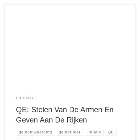
In de afgelopen tien jaar hebben we een ongekende
financiële rollercoaster meegemaakt. Banken gingen failliet,
overheden zaten in de problemen en de economie leek op
een afgrond af te stevenen. Wat was de oplossing? Een
term die we tot dat moment nog nooit hadden gehoord:
Quantitative Easing (QE). Het klinkt […]
EDUCATIE
QE: Stelen Van De Armen En
Geven Aan De Rijken
geldontwaarding
geldprinter
inflatie
QE