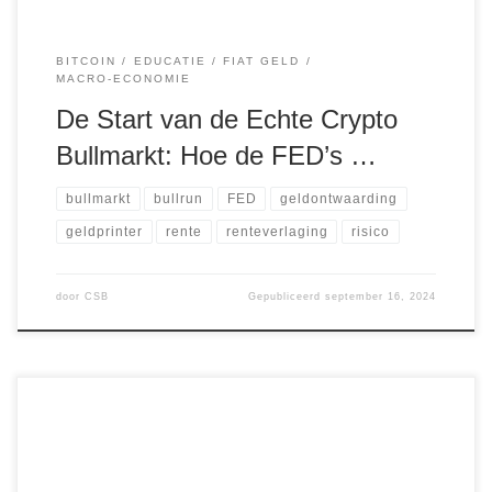
BITCOIN
EDUCATIE
FIAT GELD
MACRO-ECONOMIE
De Start van de Echte Crypto
Bullmarkt: Hoe de FED’s …
bullmarkt
bullrun
FED
geldontwaarding
geldprinter
rente
renteverlaging
risico
door
CSB
Gepubliceerd
september 16, 2024
We leven in een tijd van ongekende technologische
veranderingen en financiële omwentelingen. Waar