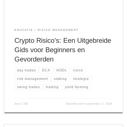
EDUCATIE
RISICO MANAGEMENT
Crypto Risico’s: Een Uitgebreide
Gids voor Beginners en
Gevorderden
day trades
DCA
HODL
risico
risk management
staking
strategie
swing trades
trading
yield farming
door
CSB
Gepubliceerd
september 2, 2024