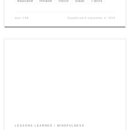
educatie
inflatie
risico
Staat
T-Bills
door
CSB
Gepubliceerd
september 4, 2024
Fouten maken is onvermijdelijk in het leven, vooral als je
een ondernemer bent die risico’s neemt. Ik weet dit uit
eigen ervaring, omdat ik duizenden euro’s heb verloren in
verschillende initiatieven. Voor velen zou zo’n verlies
betekenen dat ze stoppen, opgeven, of misschien zelfs
door een scheiding gaan. Maar in […]
LESSONS LEARNED
MINDFULNESS