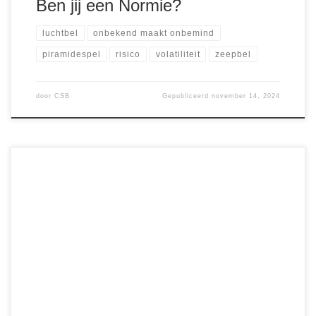
Ben jij een Normie?
luchtbel
onbekend maakt onbemind
piramidespel
risico
volatiliteit
zeepbel
door
CSB
Gepubliceerd
november 14, 2024
IMF, BRICS en Crypto: Een Reddingsboei in Onzekere
Tijden In ons eerdere artikel
op CryptoZakelijk.nl onderzochten we de impact van BRICS
en hun groeiende invloed in het wereldwijde financiële
landschap. De opkomst van BRICS als economisch blok
biedt alternatieven die het IMF en de dollarheerschappij
uitdagen, maar vandaag richten we ons op […]