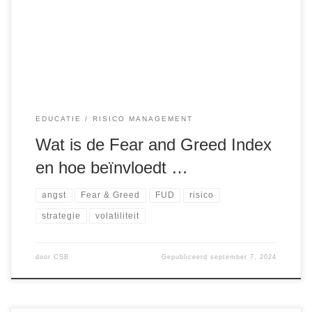
resulteert in scherpe stijgingen en dalingen in de markt. Om
beleggers inzicht te geven in deze marktemoties, werd de
Fear and […]
EDUCATIE
RISICO MANAGEMENT
Wat is de Fear and Greed Index
en hoe beïnvloedt …
angst
Fear & Greed
FUD
risico
strategie
volatiliteit
door
CSB
Gepubliceerd
september 7, 2024