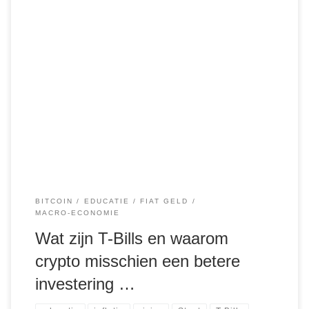
T-Bills, oftewel Treasury Bills, zijn kortlopende
schuldbewijzen die door de Amerikaanse overheid worden
uitgegeven om geld op te halen voor hun uitgaven. Ze zijn
een van de veiligste investeringsmogelijkheden, omdat ze
worden ondersteund door de Staat en daarom vrijwel geen
risico op wanbetaling kennen. T-Bills worden vaak gezien
als een […]
BITCOIN
EDUCATIE
FIAT GELD
MACRO-ECONOMIE
Wat zijn T-Bills en waarom
crypto misschien een betere
investering …