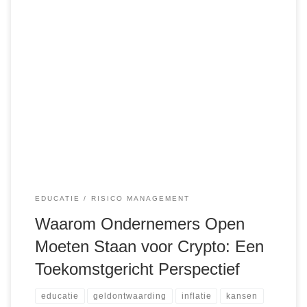
Als ondernemer weet je dat succes vaak afhangt van je
bereidheid om buiten de gebaande paden te denken. De
wereld van cryptocurrencies biedt precies zo’n kans—maar
alleen als je bereid bent de lange termijn voor ogen te
houden. Stel je voor: je investeert nu, met een horizon van
18 tot […]
EDUCATIE
RISICO MANAGEMENT
Waarom Ondernemers Open
Moeten Staan voor Crypto: Een
Toekomstgericht Perspectief
educatie
geldontwaarding
inflatie
kansen