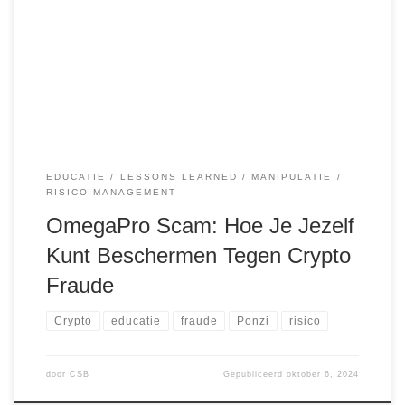
nieuws komen. Eén van de meest recente gevallen is
OmegaPro, een scam die wereldwijd miljarden heeft
buitgemaakt. In deze blogpost leggen we uit hoe je
dergelijke situaties kunt vermijden en waarom het […]
EDUCATIE
LESSONS LEARNED
MANIPULATIE
RISICO MANAGEMENT
OmegaPro Scam: Hoe Je Jezelf
Kunt Beschermen Tegen Crypto
Fraude
Crypto
educatie
fraude
Ponzi
risico
door
CSB
Gepubliceerd
oktober 6, 2024