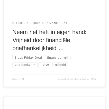
BITCOIN
EDUCATIE
MANIPULATIE
Neem het heft in eigen hand:
Vrijheid door financiële
onafhankelijkheid …
Black Friday Deal
financieel vrij
onafhankelijk
risico
vrijheid
door
CSB
Gepubliceerd
december 4, 2024