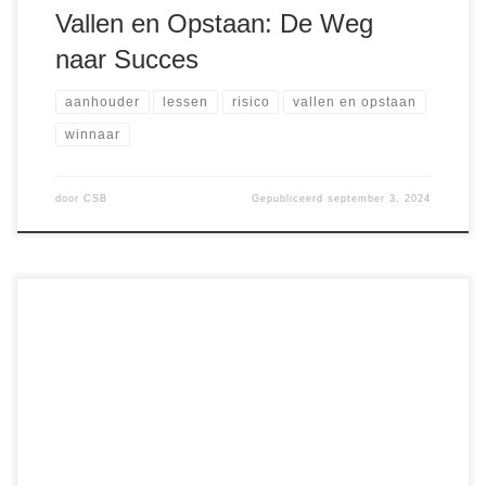
Vallen en Opstaan: De Weg
naar Succes
aanhouder
lessen
risico
vallen en opstaan
winnaar
door
CSB
Gepubliceerd
september 3, 2024
Cryptocurrencies bieden investeerders unieke
mogelijkheden, maar deze opkomende activaklasse brengt
ook een breed scala aan risico’s met zich mee. Of je nu een
beginner bent of een doorgewinterde handelaar, het
begrijpen van de risico’s die gepaard gaan met de
verschillende investeringsstrategieën is essentieel om
succesvol te zijn in de cryptomarkt. […]