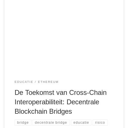
In de steeds meer verbonden wereld van blockchain-
technologie wordt de mogelijkheid om activa tussen
verschillende blockchains te verplaatsen steeds
belangrijker. Terwijl centrale bridges een gemakkelijke
oplossing bieden, brengen ze ook risico’s met zich mee
vanwege hun afhankelijkheid van een centrale entiteit.
Decentrale bridges bieden een alternatieve benadering die
meer veiligheid […]
EDUCATIE
ETHEREUM
De Toekomst van Cross-Chain
Interoperabiliteit: Decentrale
Blockchain Bridges
bridge
decentrale bridge
educatie
risico