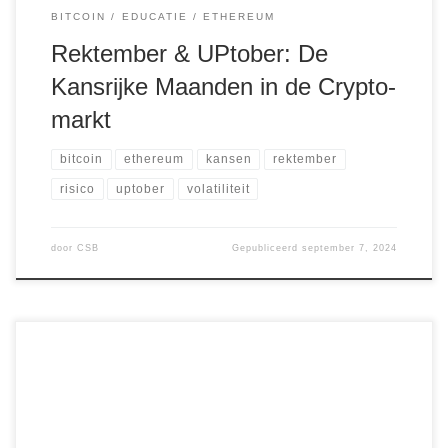
BITCOIN
EDUCATIE
ETHEREUM
Rektember & UPtober: De
Kansrijke Maanden in de Crypto-
markt
bitcoin
ethereum
kansen
rektember
risico
uptober
volatiliteit
door
CSB
Gepubliceerd
september 7, 2024
In de wereld van beleggen, en vooral in crypto, spelen
emoties zoals angst (fear) en hebzucht (greed) een grote
rol. Beleggers laten zich vaak leiden door deze emoties, wat