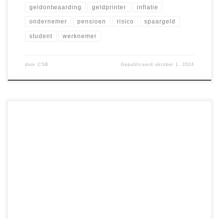
geldontwaarding
geldprinter
inflatie
ondernemer
pensioen
risico
spaargeld
student
werknemer
door
CSB
Gepubliceerd
oktober 1, 2024
De start van de echte Crypto Bullmarkt: het moment waarop
iedereen zijn ogen gericht heeft op de markten. Het
startsein voor deze bullrun komt niet zomaar, maar hangt
sterk samen met het rentebeleid van de Amerikaanse
Federal Reserve (FED). De verwachting is dat de rente in
de komende maanden met […]