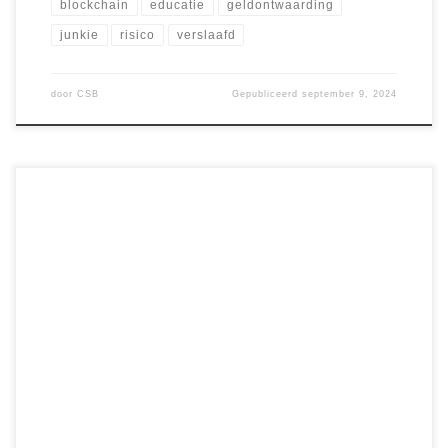
blockchain
educatie
geldontwaarding
junkie
risico
verslaafd
door
CSB
Gepubliceerd
september 9, 2024
De cryptomarkt staat bekend om haar volatiliteit, en
september is daarin geen uitzondering. Integendeel,
september heeft zelfs de reputatie een van de meest
uitdagende maanden te zijn voor beleggers. Deze maand,
ook wel “Rektember” genoemd, staat traditioneel in het
teken van dalende prijzen en rode cijfers. Maar achter deze
neerwaartse […]