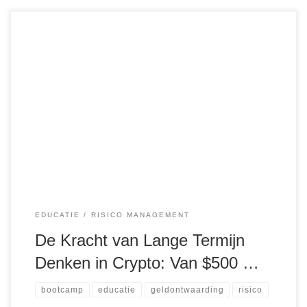
Iedereen die langer in crypto zit, kent de emotionele
achtbaan van bull- en bearmarkten. Euforie wanneer
koersen stijgen, paniek wanneer ze dalen. Maar de echte
winnaars in deze markt? Dat zijn degenen die begrijpen dat
tijd en geduld de sleutels zijn tot extreme winst. Waarom de
meeste mensen falen in […]
EDUCATIE
RISICO MANAGEMENT
De Kracht van Lange Termijn
Denken in Crypto: Van $500 …
bootcamp
educatie
geldontwaarding
risico