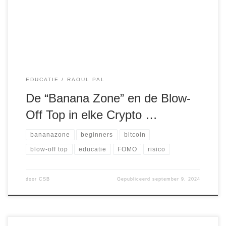
Bitcoin, exponentieel stijgen voordat ze plotseling instorten.
Deze fase wordt gekenmerkt […]
EDUCATIE
RAOUL PAL
De “Banana Zone” en de Blow-
Off Top in elke Crypto …
bananazone
beginners
bitcoin
blow-off top
educatie
FOMO
risico
door
CSB
Gepubliceerd
september 9, 2024