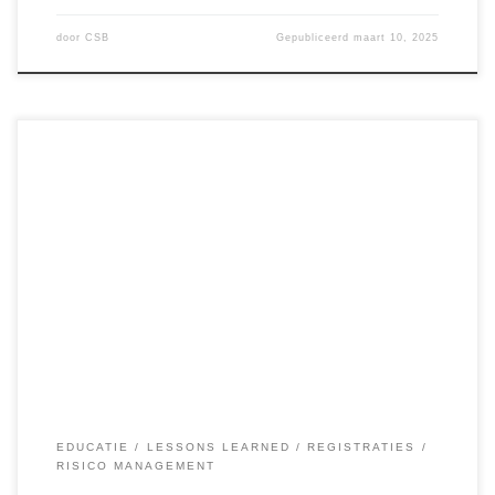
door
CSB
Gepubliceerd
maart 10, 2025
De wereld van crypto is een rollercoaster. Koersen stijgen
en dalen met een snelheid die de meesten van ons duizelig
maakt. Het is verleidelijk om constant naar de waarde van
je portfolio te kijken, te proberen de perfecte bodem te
timen of in paniek te raken bij iedere dip. Maar […]
EDUCATIE
LESSONS LEARNED
REGISTRATIES
RISICO MANAGEMENT