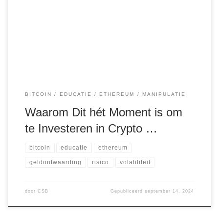
traditionele markten zoals aandelen en obligaties voor velen
bekend terrein zijn, is de cryptomarkt een relatief nieuwe
speler. Toch is het juist deze markt die voor enorme kansen
zorgt voor degenen die bereid zijn te leren en […]
BITCOIN
EDUCATIE
ETHEREUM
MANIPULATIE
Waarom Dit hét Moment is om
te Investeren in Crypto …
bitcoin
educatie
ethereum
geldontwaarding
risico
volatiliteit
door
CSB
Gepubliceerd
september 14, 2024