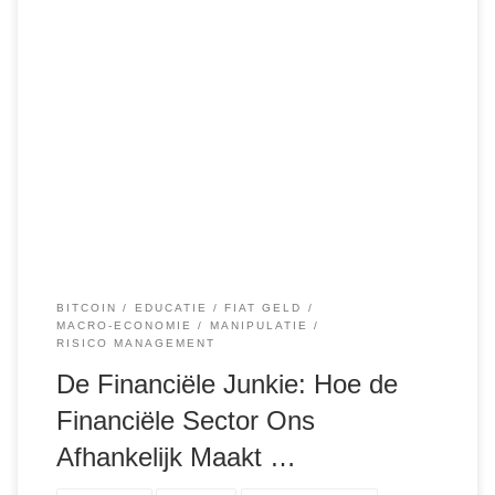
In de afgelopen decennia zijn steeds meer mensen in een
vicieuze cirkel van schulden en financiële afhankelijkheid
terechtgekomen. Dit wordt grotendeels veroorzaakt door
het traditionele financiële systeem dat gebouwd is op
leningen, schuld en afhankelijkheid van banken en andere
financiële instellingen. Veel mensen zijn zich niet bewust
van de manier […]
BITCOIN
EDUCATIE
FIAT GELD
MACRO-ECONOMIE
MANIPULATIE
RISICO MANAGEMENT
De Financiële Junkie: Hoe de
Financiële Sector Ons
Afhankelijk Maakt …