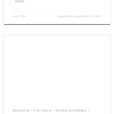
risico
door
CSB
Gepubliceerd
september 13, 2024
Dit bericht is het vervolg op De Impact van een Verwachte
Renteverlaging door de FED op Basis van de CPI (In een
Mogelijke Recessie) van 10 september 2024. De
Consumentenprijsindex (CPI) in de VS is in augustus 2024
gestegen naar 314,80 punten. Hoewel deze lichte stijging
op aanhoudende inflatie wijst, […]
EDUCATIE
FIAT GELD
MACRO-ECONOMIE