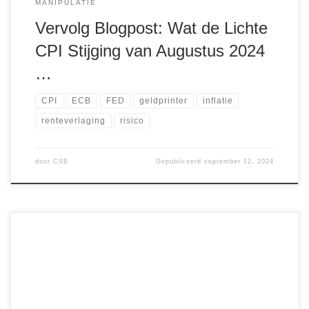
MANIPULATIE
Vervolg Blogpost: Wat de Lichte
CPI Stijging van Augustus 2024
…
CPI
ECB
FED
geldprinter
inflatie
renteverlaging
risico
door
CSB
Gepubliceerd
september 12, 2024
De cryptomarkten staan bekend om hun volatiliteit, en in
elke bullmarkt is er een fase die Raoul Pal treffend de
“Banana Zone” noemt. Dit is de laatste fase van een bullrun
waarin de prijzen van activa, vooral cryptocurrencies zoals