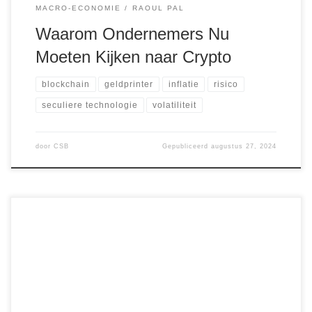
MACRO-ECONOMIE
RAOUL PAL
Waarom Ondernemers Nu
Moeten Kijken naar Crypto
blockchain
geldprinter
inflatie
risico
seculiere technologie
volatiliteit
door
CSB
Gepubliceerd
augustus 27, 2024
Cryptocurrencies hebben de afgelopen jaren een
stormachtige opkomst doorgemaakt en veel beleggers
aangetrokken die op zoek zijn naar hoge rendementen.
Maar met grote kansen komen ook grote risico’s, en dat is
nergens duidelijker dan in de wereld van crypto-