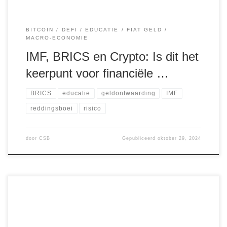
BITCOIN
DEFI
EDUCATIE
FIAT GELD
MACRO-ECONOMIE
IMF, BRICS en Crypto: Is dit het
keerpunt voor financiële …
BRICS
educatie
geldontwaarding
IMF
reddingsboei
risico
door
CSB
Gepubliceerd
oktober 29, 2024
De afgelopen jaren heeft de cryptowereld helaas te maken
gehad met talrijke frauduleuze projecten die vaak in het