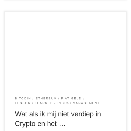
In de snel veranderende wereld van financiën en
technologie is het belangrijk om op de hoogte te blijven van
nieuwe ontwikkelingen zoals crypto en de staat van ons
geldsysteem. Voor veel mensen lijkt het een ver-van-mijn-
bed-show, maar de waarheid is dat deze onderwerpen ons
allemaal raken, ongeacht onze huidige levensfase […]
BITCOIN
ETHEREUM
FIAT GELD
LESSONS LEARNED
RISICO MANAGEMENT
Wat als ik mij niet verdiep in
Crypto en het …