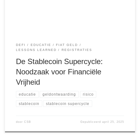
stablecoins essentieel? Stablecoins vormen de brug tussen
de wereld […]
DEFI
EDUCATIE
FIAT GELD
LESSONS LEARNED
REGISTRATIES
De Stablecoin Supercycle:
Noodzaak voor Financiële
Vrijheid
educatie
geldontwaarding
risico
stablecoin
stablecoin supercycle
door
CSB
Gepubliceerd
april 25, 2025