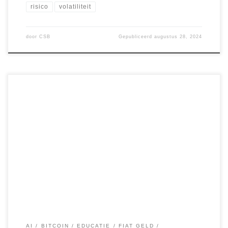
risico
volatiliteit
door
CSB
Gepubliceerd
augustus 28, 2024
In de huidige turbulente economische tijden is het
essentieel dat ondernemers alert blijven op nieuwe kansen
en trends die de toekomst van hun bedrijf kunnen
beïnvloeden. De wereld verandert in hoog tempo, en een
van de grootste verschuivingen die we momenteel zien, is
de ontwaarding van traditionele valuta en de […]
AI
BITCOIN
EDUCATIE
FIAT GELD