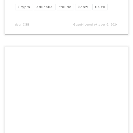
Crypto
educatie
fraude
Ponzi
risico
door
CSB
Gepubliceerd
oktober 6, 2024
Sinds de financiële crisis van 2008 zijn centrale banken
zoals de Federal Reserve (Fed) en de Europese Centrale
Bank (ECB) het middelpunt van elk economisch herstel. Ze
drukten ongelimiteerd geld bij, hielden de economie
draaiende en voorkwamen massale faillissementen. Maar
wat begon als een reddingsoperatie is nu een groot
probleem […]