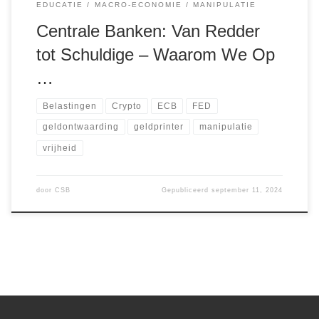
EDUCATIE
MACRO-ECONOMIE
MANIPULATIE
Centrale Banken: Van Redder
tot Schuldige – Waarom We Op
…
Belastingen
Crypto
ECB
FED
geldontwaarding
geldprinter
manipulatie
vrijheid
door
CSB
Gepubliceerd
september 11, 2024