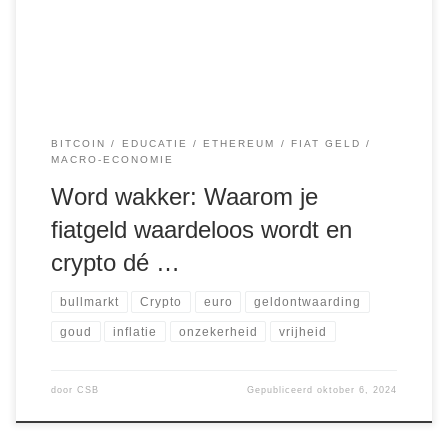
heeft verloren ten opzichte van goud. Dit is een schokkende
realiteit die we niet langer […]
BITCOIN
EDUCATIE
ETHEREUM
FIAT GELD
MACRO-ECONOMIE
Word wakker: Waarom je
fiatgeld waardeloos wordt en
crypto dé …
bullmarkt
Crypto
euro
geldontwaarding
goud
inflatie
onzekerheid
vrijheid
door
CSB
Gepubliceerd
oktober 6, 2024