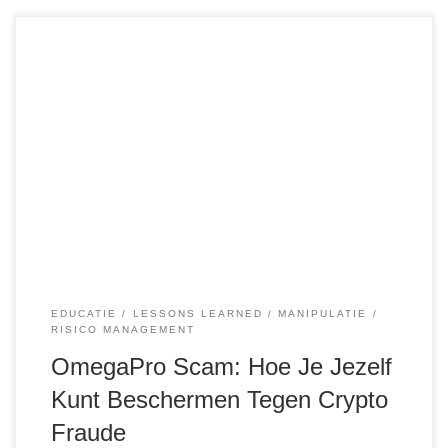
De afgelopen jaren heeft de cryptowereld helaas te maken
gehad met talrijke frauduleuze projecten die vaak in het
nieuws komen. Eén van de meest recente gevallen is
OmegaPro, een scam die wereldwijd miljarden heeft
buitgemaakt. In deze blogpost leggen we uit hoe je
dergelijke situaties kunt vermijden en waarom het […]
EDUCATIE
LESSONS LEARNED
MANIPULATIE
RISICO MANAGEMENT
OmegaPro Scam: Hoe Je Jezelf
Kunt Beschermen Tegen Crypto
Fraude