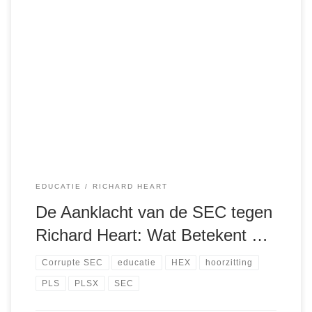
De cryptowereld staat op scherp door de recente aanklacht
van de Amerikaanse Securities and Exchange Commission
(SEC) tegen Richard Schueler, bekend onder zijn
pseudoniem Richard Heart. De SEC beschuldigt Heart, de
bedenker van HEX, PulseChain en PulseX, van het
schenden van effectenwetten door zijn projecten
ongeregistreerd aan te bieden. Daarnaast […]
EDUCATIE
RICHARD HEART
De Aanklacht van de SEC tegen
Richard Heart: Wat Betekent …
Corrupte SEC
educatie
HEX
hoorzitting
PLS
PLSX
SEC