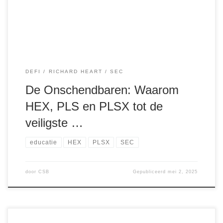
tot Coinbase, van Solana tot Binance. Zelfs Ethereum—de
op één na grootste crypto ter wereld—is nog steeds […]
DEFI
RICHARD HEART
SEC
De Onschendbaren: Waarom
HEX, PLS en PLSX tot de
veiligste …
educatie
HEX
PLSX
SEC
door
CSB
Gepubliceerd
mei 2, 2025