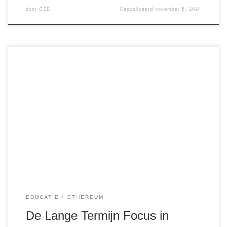
door
CSB
Gepubliceerd
november 5, 2024
Misschien zeggen plaatjes meer dan duizend woorden. In
een recente grafiek zien we de dollarwaarde van Ethereum
(ETH) dalen met 5,15%. Dit kan op het eerste gezicht
ontmoedigend lijken, vooral voor beleggers die zich richten
op de korte termijn waarde in fiat valuta, zoals de dollar.
Maar het volgende plaatje […]
EDUCATIE
ETHEREUM
De Lange Termijn Focus in