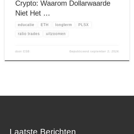
Crypto: Waarom Dollarwaarde
Niet Het …
educatie
ETH
longterm
PLSX
ratio trades
uitzoomen
door
CSB
Gepubliceerd
september 2, 2024
Laatste Berichten